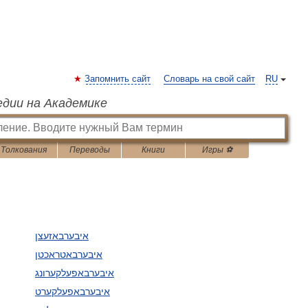
Запомнить сайт
Словарь на свой сайт
RU
едии на Академике
Толкования
Переводы
Книги
Игры ⚽
איבערבאזעצן
איבערבאטראכטן
איבערבאפעלקערונג
איבערבאפעלקערט