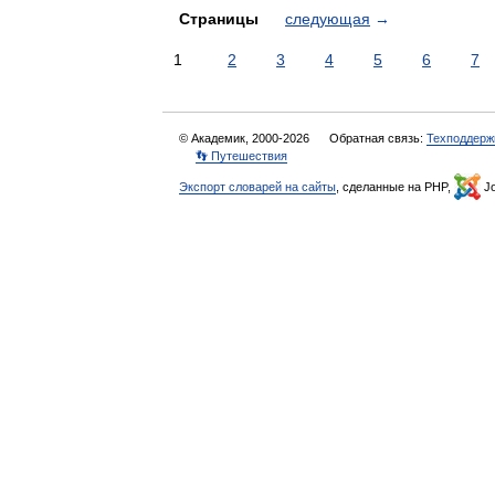
Страницы
следующая
→
1
2
3
4
5
6
7
© Академик, 2000-2026
Обратная связь:
Техподдерж
👣 Путешествия
Экспорт словарей на сайты
, сделанные на PHP,
Jo