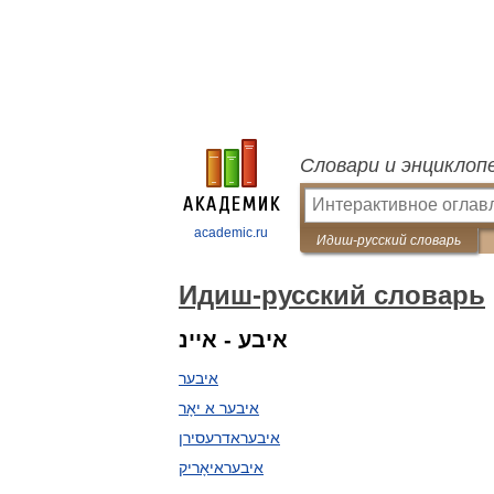
Словари и энциклоп
academic.ru
Идиш-русский словарь
Идиш-русский словарь
איבע - איינ
איבער
איבער א יאָר
איבעראדרעסירן
איבעראיאָריק