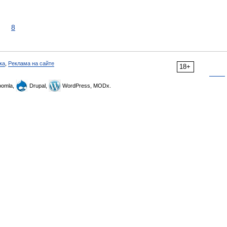
8
ка
,
Реклама на сайте
18+
omla,
Drupal,
WordPress, MODx.