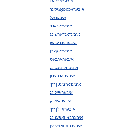
איבעראכטאָג
איבעראכטטאָגיקער
איבעראל
איבעראנאנד
איבעראנדערשונג
איבעראנדערשן
איבעראקערן
איבערארבעט
איבערארבעטונג
איבערארבעטן
איבערארבעטן זיך
איבעראײַלונג
איבעראײַליק
איבעראײַלן זיך
איבערבאוואָפענונג
איבערבאוואָפענען